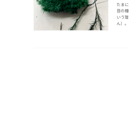
たまに
苔の種
いう理
ん）。