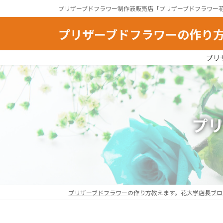
コ
ナ
プリザーブドフラワー制作液販売店「プリザーブドフラワー
ン
ビ
テ
ゲ
プリザーブドフラワーの作り
ン
ー
ツ
シ
プリ
へ
ョ
ス
ン
キ
に
ッ
移
プ
動
プ
プリザーブドフラワーの作り方教えます。花大学店長ブロ