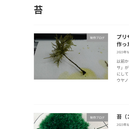
苔
プリ
制作ブログ
作っ
2023年
以前か
サ」が
にして
ウヤノ
苔（
制作ブログ
2023年